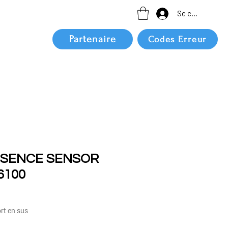
Se connecter
Partenaire
Codes Erreur
ESENCE SENSOR
6100
ort en sus