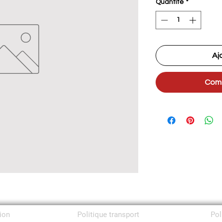
Quantité
*
Aj
Comm
tion
Politique transport
Pol