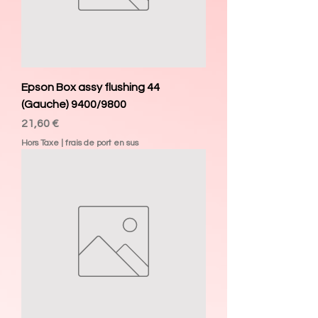
Epson Box assy flushing 44
(Gauche) 9400/9800
Prix
21,60 €
Hors Taxe
|
frais de port en sus