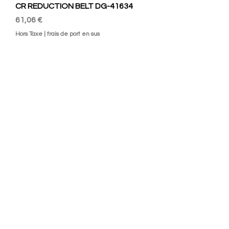
CR REDUCTION BELT DG-41634
Prix
61,06 €
Hors Taxe
|
frais de port en sus
Epson CR Driven Pulley
Prix
87,98 €
Hors Taxe
|
frais de port en sus