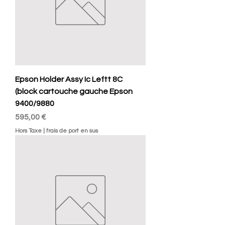
Epson Holder Assy Ic Leftt 8C
(block cartouche gauche Epson
9400/9880
Prix
595,00 €
Hors Taxe
|
frais de port en sus